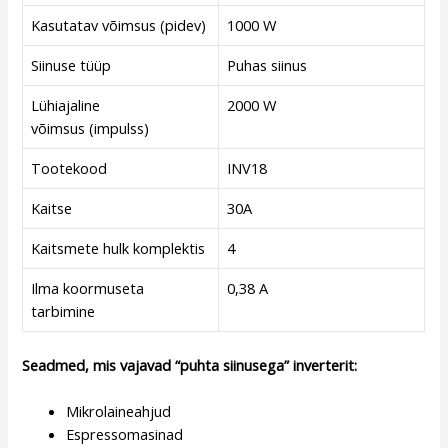
Kasutatav võimsus (pidev)
1000 W
Siinuse tüüp
Puhas siinus
Lühiajaline
2000 W
võimsus (impulss)
Tootekood
INV18
Kaitse
30A
Kaitsmete hulk komplektis
4
Ilma koormuseta
0,38 A
tarbimine
Seadmed, mis vajavad “puhta siinusega” inverterit:
Mikrolaineahjud
Espressomasinad