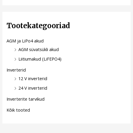
Tootekategooriad
AGM ja LiPo4 akud
AGM süvatsükli akud
Liitiumakud (LiFEPO4)
Inverterid
12 V inverterid
24 V inverterid
Inverterite tarvikud
Kõik tooted