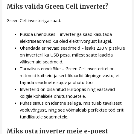
Miks valida Green Cell inverter?
Green Cell inverteriga saad:
Püsida ühenduses – inverteriga saad kasutada
elektriseadmeid kui oled elektrivõrgust kaugel.
Ühendada erinevaid seadmeid – lisaks 230 V pistikule
on inverteril ka USB pesa, millest saate laadida
väiksemaid seadmeid.
Turvalisus ennekõike – Green Cell inverteritel on
mitmeid kaitseid ja sertifikaadid ülepinge vastu, et
tagada seadmete sujuv ja ohutu töö.
Inverterid on disainitud Euroopas ning vastavad
kõigile kohalikele ohutusnõuetele.
Puhas siinus on identne sellega, mis tuleb tavalisest
vooluvõrgust, ning see võimaldab perfektse töö eriti
tundlikutele seadmetele.
Miks osta inverter meie e-poest