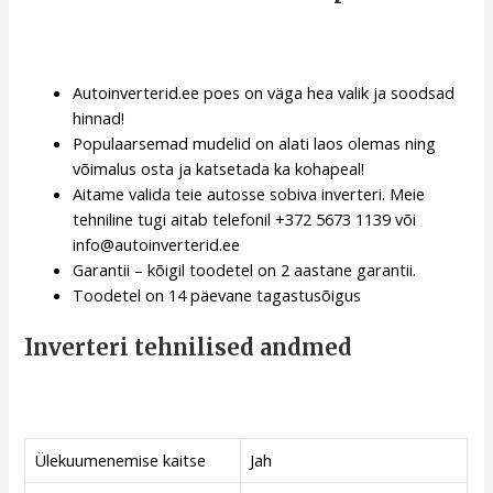
Autoinverterid.ee poes on väga hea valik ja soodsad
hinnad!
Populaarsemad mudelid on alati laos olemas ning
võimalus osta ja katsetada ka kohapeal!
Aitame valida teie autosse sobiva inverteri. Meie
tehniline tugi aitab telefonil +372 5673 1139 või
info@autoinverterid.ee
Garantii – kõigil toodetel on 2 aastane garantii.
Toodetel on 14 päevane tagastusõigus
Inverteri tehnilised andmed
Ülekuumenemise kaitse
Jah