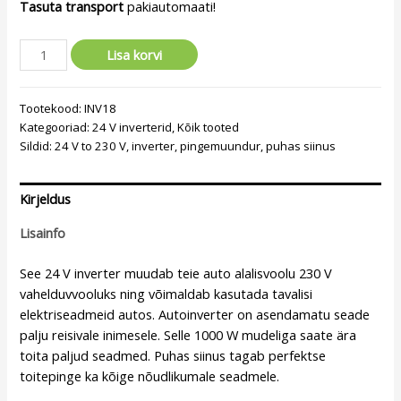
Tasuta transport
pakiautomaati!
Lisa korvi
Tootekood:
INV18
Kategooriad:
24 V inverterid
,
Kõik tooted
Sildid:
24 V to 230 V
,
inverter
,
pingemuundur
,
puhas siinus
Kirjeldus
Lisainfo
See 24 V inverter muudab teie auto alalisvoolu 230 V
vahelduvvooluks ning võimaldab kasutada tavalisi
elektriseadmeid autos. Autoinverter on asendamatu seade
palju reisivale inimesele. Selle 1000 W mudeliga saate ära
toita paljud seadmed. Puhas siinus tagab perfektse
toitepinge ka kõige nõudlikumale seadmele.