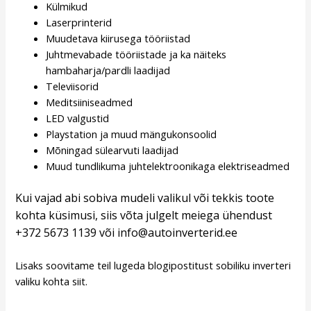
Külmikud
Laserprinterid
Muudetava kiirusega tööriistad
Juhtmevabade tööriistade ja ka näiteks
hambaharja/pardli laadijad
Televiisorid
Meditsiiniseadmed
LED valgustid
Playstation ja muud mängukonsoolid
Mõningad sülearvuti laadijad
Muud tundlikuma juhtelektroonikaga elektriseadmed
Kui vajad abi sobiva mudeli valikul või tekkis toote
kohta küsimusi, siis võta julgelt meiega ühendust
+372 5673 1139 või info@autoinverterid.ee
Lisaks soovitame teil lugeda blogipostitust sobiliku inverteri
valiku kohta
siit
.