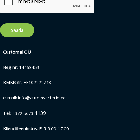
Saada
Customal OÜ
Reg nr:
14463459
KMKR nr:
EE102121748
e-mail:
info@autoinverterid.ee
1139
Tel:
+372 5673
Klienditeenindus:
E-R 9.00-17.00