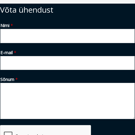
Võta ühendust
Nimi
*
E-mail
*
Sõnum
*