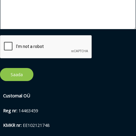
Saada
Customal OÜ
Reg nr:
14463459
KMKR nr:
EE102121748