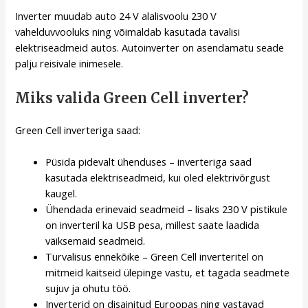
Inverter muudab auto 24 V alalisvoolu 230 V
vahelduvvooluks ning võimaldab kasutada tavalisi
elektriseadmeid autos. Autoinverter on asendamatu seade
palju reisivale inimesele.
Miks valida Green Cell inverter?
Green Cell inverteriga saad:
Püsida pidevalt ühenduses – inverteriga saad
kasutada elektriseadmeid, kui oled elektrivõrgust
kaugel.
Ühendada erinevaid seadmeid – lisaks 230 V pistikule
on inverteril ka USB pesa, millest saate laadida
väiksemaid seadmeid.
Turvalisus ennekõike – Green Cell inverteritel on
mitmeid kaitseid ülepinge vastu, et tagada seadmete
sujuv ja ohutu töö.
Inverterid on disainitud Euroopas ning vastavad