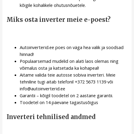
kõigile kohalikele ohutusnõuetele.
Miks osta inverter meie e-poest?
Autoinverterid.ee poes on väga hea valik ja soodsad
hinnad!
Populaarsemad mudelid on alati laos olemas ning
võimalus osta ja katsetada ka kohapeal!
Aitame valida teie autosse sobiva inverteri. Meie
tehniline tugi aitab telefonil +372 5673 1139 või
info@autoinverterid.ee
Garantii – kõigil toodetel on 2 aastane garantii.
Toodetel on 14 päevane tagastusõigus
Inverteri tehnilised andmed