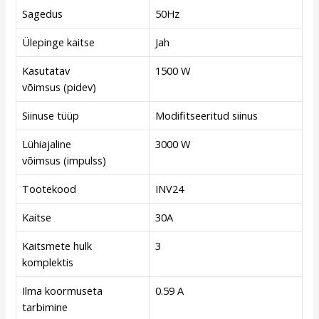
Sagedus
50Hz
Ülepinge kaitse
Jah
Kasutatav
1500 W
võimsus (pidev)
Siinuse tüüp
Modifitseeritud siinus
Lühiajaline
3000 W
võimsus (impulss)
Tootekood
INV24
Kaitse
30A
Kaitsmete hulk
3
komplektis
Ilma koormuseta
0.59 A
tarbimine