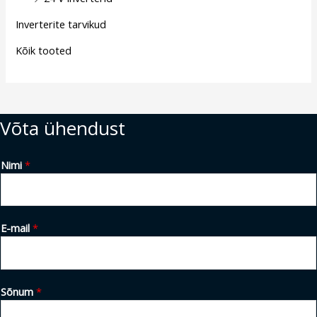
Inverterite tarvikud
Kõik tooted
Võta ühendust
Nimi
*
E-mail
*
Sõnum
*