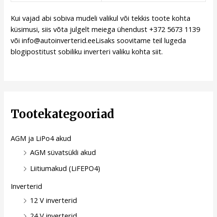
Kui vajad abi sobiva mudeli valikul või tekkis toote kohta
küsimusi, siis võta julgelt meiega ühendust +372 5673 1139
või info@autoinverterid.eeLisaks soovitame teil lugeda
blogipostitust sobiliku inverteri valiku kohta
siit
.
Tootekategooriad
AGM ja LiPo4 akud
AGM süvatsükli akud
Liitiumakud (LiFEPO4)
Inverterid
12 V inverterid
24 V inverterid