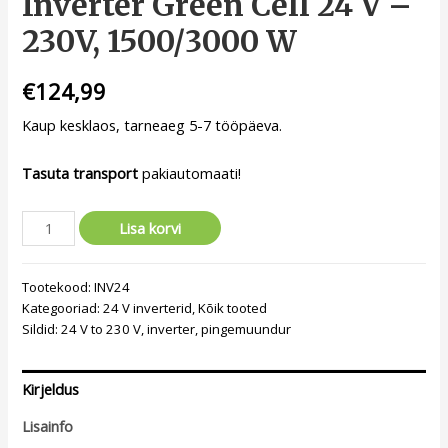
Inverter Green Cell 24 V –
230V, 1500/3000 W
€
124,99
Kaup kesklaos, tarneaeg 5-7 tööpäeva.
Tasuta transport
pakiautomaati!
Lisa korvi
Tootekood:
INV24
Kategooriad:
24 V inverterid
,
Kõik tooted
Sildid:
24 V to 230 V
,
inverter
,
pingemuundur
Kirjeldus
Lisainfo