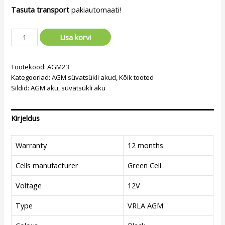
Tasuta transport
pakiautomaati!
Lisa korvi
Tootekood:
AGM23
Kategooriad:
AGM süvatsükli akud
,
Kõik tooted
Sildid:
AGM aku
,
süvatsükli aku
Kirjeldus
Warranty
12 months
Cells manufacturer
Green Cell
Voltage
12V
Type
VRLA AGM