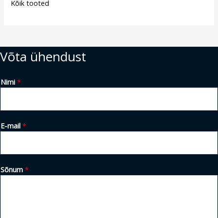
Kõik tooted
Võta ühendust
Nimi
*
E-mail
*
Sõnum
*