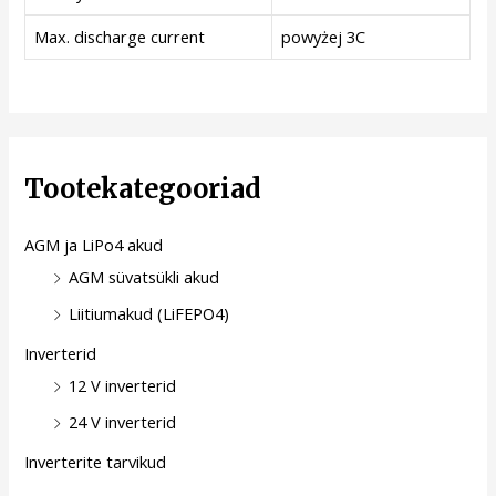
Max. discharge current
powyżej 3C
Tootekategooriad
AGM ja LiPo4 akud
AGM süvatsükli akud
Liitiumakud (LiFEPO4)
Inverterid
12 V inverterid
24 V inverterid
Inverterite tarvikud