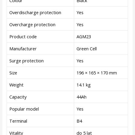
Colour
Black
Overdischarge protection
Yes
Overcharge protection
Yes
Product code
AGM23
Manufacturer
Green Cell
Surge protection
Yes
Size
196 × 165 × 170 mm
Weight
14.1 kg
Capacity
44Ah
Popular model
Yes
Terminal
B4
Vitality
do 5 lat