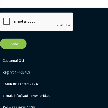
Saada
Customal OÜ
Reg nr:
14463459
KMKR nr:
EE102121748
e-mail:
info@autoinverterid.ee
1139
Tel:
+372 5673