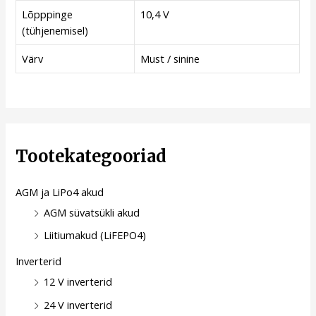
Lõpppinge
10,4 V
(tühjenemisel)
Värv
Must / sinine
Tootekategooriad
AGM ja LiPo4 akud
AGM süvatsükli akud
Liitiumakud (LiFEPO4)
Inverterid
12 V inverterid
24 V inverterid