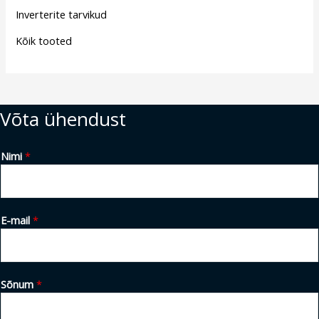
Inverterite tarvikud
Kõik tooted
Võta ühendust
Nimi
*
E-mail
*
Sõnum
*