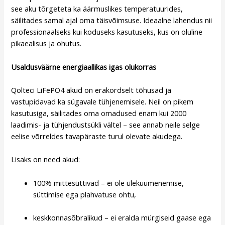
see aku tõrgeteta ka äärmuslikes temperatuurides,
säilitades samal ajal oma täisvõimsuse. Ideaalne lahendus nii
professionaalseks kui koduseks kasutuseks, kus on oluline
pikaealisus ja ohutus.
Usaldusväärne energiaallikas igas olukorras
Qolteci LiFePO4 akud on erakordselt tõhusad ja
vastupidavad ka sügavale tühjenemisele. Neil on pikem
kasutusiga, säilitades oma omadused enam kui 2000
laadimis- ja tühjendustsükli vältel – see annab neile selge
eelise võrreldes tavapäraste turul olevate akudega.
Lisaks on need akud:
100% mittesüttivad – ei ole ülekuumenemise,
süttimise ega plahvatuse ohtu,
keskkonnasõbralikud – ei eralda mürgiseid gaase ega