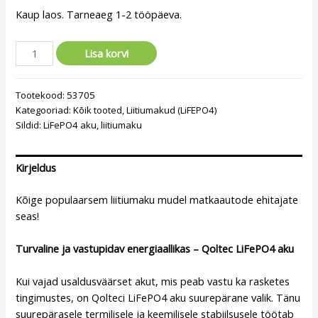
Kaup laos. Tarneaeg 1-2 tööpäeva.
Lisa korvi
Tootekood:
53705
Kategooriad:
Kõik tooted
,
Liitiumakud (LiFEPO4)
Sildid:
LiFePO4 aku
,
liitiumaku
Kirjeldus
Kõige populaarsem liitiumaku mudel matkaautode ehitajate
seas!
Turvaline ja vastupidav energiaallikas – Qoltec LiFePO4 aku
Kui vajad usaldusväärset akut, mis peab vastu ka rasketes
tingimustes, on Qolteci LiFePO4 aku suurepärane valik. Tänu
suurepärasele termilisele ja keemilisele stabiilsusele töötab