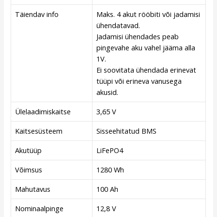
Täiendav info
Maks. 4 akut rööbiti või jadamisi
ühendatavad.
Jadamisi ühendades peab
pingevahe aku vahel jääma alla
1V.
Ei soovitata ühendada erinevat
tüüpi või erineva vanusega
akusid.
Ülelaadimiskaitse
3,65 V
Kaitsesüsteem
Sisseehitatud BMS
Akutüüp
LiFePO4
Võimsus
1280 Wh
Mahutavus
100 Ah
Nominaalpinge
12,8 V