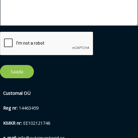
Saada
Customal OÜ
Reg nr:
14463459
KMKR nr:
EE102121748
e-mail:
info@autoinverterid.ee