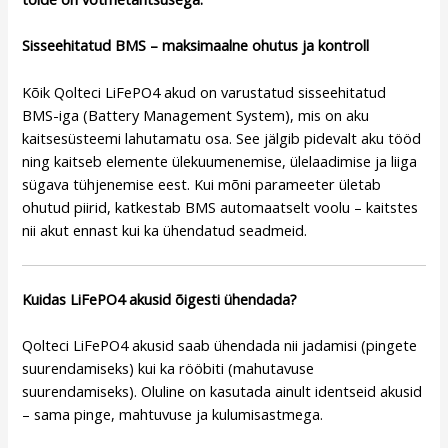
Sisseehitatud BMS – maksimaalne ohutus ja kontroll
Kõik Qolteci LiFePO4 akud on varustatud sisseehitatud
BMS-iga (Battery Management System), mis on aku
kaitsesüsteemi lahutamatu osa. See jälgib pidevalt aku tööd
ning kaitseb elemente ülekuumenemise, ülelaadimise ja liiga
sügava tühjenemise eest. Kui mõni parameeter ületab
ohutud piirid, katkestab BMS automaatselt voolu – kaitstes
nii akut ennast kui ka ühendatud seadmeid.
Kuidas LiFePO4 akusid õigesti ühendada?
Qolteci LiFePO4 akusid saab ühendada nii jadamisi (pingete
suurendamiseks) kui ka rööbiti (mahutavuse
suurendamiseks). Oluline on kasutada ainult identseid akusid
– sama pinge, mahtuvuse ja kulumisastmega.