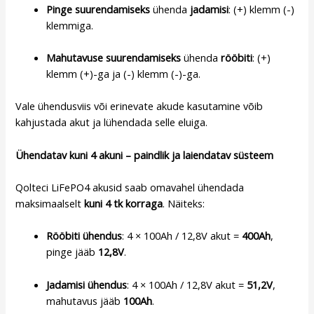
Pinge suurendamiseks
ühenda
jadamisi
: (+) klemm (-)
klemmiga.
Mahutavuse suurendamiseks
ühenda
rööbiti
: (+)
klemm (+)-ga ja (-) klemm (-)-ga.
Vale ühendusviis või erinevate akude kasutamine võib
kahjustada akut ja lühendada selle eluiga.
Ühendatav kuni 4 akuni – paindlik ja laiendatav süsteem
Qolteci LiFePO4 akusid saab omavahel ühendada
maksimaalselt
kuni 4 tk korraga
. Näiteks:
Rööbiti ühendus
: 4 × 100Ah / 12,8V akut =
400Ah
,
pinge jääb
12,8V
.
Jadamisi ühendus
: 4 × 100Ah / 12,8V akut =
51,2V
,
mahutavus jääb
100Ah
.