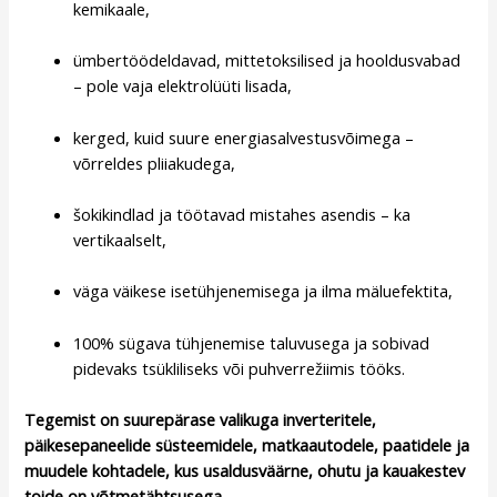
kemikaale,
ümbertöödeldavad, mittetoksilised ja hooldusvabad
– pole vaja elektrolüüti lisada,
kerged, kuid suure energiasalvestusvõimega –
võrreldes pliiakudega,
šokikindlad ja töötavad mistahes asendis – ka
vertikaalselt,
väga väikese isetühjenemisega ja ilma mäluefektita,
100% sügava tühjenemise taluvusega ja sobivad
pidevaks tsükliliseks või puhverrežiimis tööks.
Tegemist on suurepärase valikuga inverteritele,
päikesepaneelide süsteemidele, matkaautodele, paatidele ja
muudele kohtadele, kus usaldusväärne, ohutu ja kauakestev
toide on võtmetähtsusega.