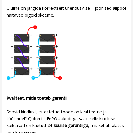
Oluline on järgida korrektselt ühendusviise – joonised allpool
näitavad õigeid skeeme.
Kvaliteet, mida toetab garantii
Soovid kindlust, et ostetud toode on kvaliteetne ja
töökindel? Qolteci LiFePO4 akudega saad selle kindluse –
kõik akud on kaetud
24-kuulise garantiiga
, mis kehtib alates
ostukuupäevast.