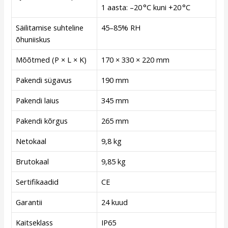
1 aasta: –20 °C kuni +20 °C
Säilitamise suhteline
45–85% RH
õhuniiskus
Mõõtmed (P × L × K)
170 × 330 × 220 mm
Pakendi sügavus
190 mm
Pakendi laius
345 mm
Pakendi kõrgus
265 mm
Netokaal
9,8 kg
Brutokaal
9,85 kg
Sertifikaadid
CE
Garantii
24 kuud
Kaitseklass
IP65