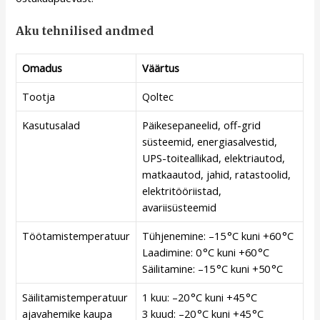
Aku tehnilised andmed
Omadus
Väärtus
Tootja
Qoltec
Kasutusalad
Päikesepaneelid, off-grid
süsteemid, energiasalvestid,
UPS-toiteallikad, elektriautod,
matkaautod, jahid, ratastoolid,
elektritööriistad,
avariisüsteemid
Töötamistemperatuur
Tühjenemine: –15 °C kuni +60 °C
Laadimine: 0 °C kuni +60 °C
Säilitamine: –15 °C kuni +50 °C
Säilitamistemperatuur
1 kuu: –20 °C kuni +45 °C
ajavahemike kaupa
3 kuud: –20 °C kuni +45 °C