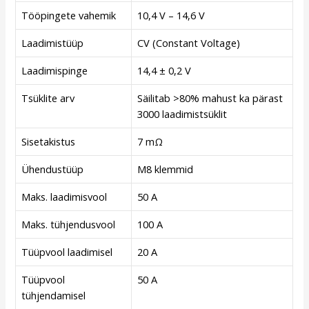
Tööpingete vahemik
10,4 V – 14,6 V
Laadimistüüp
CV (Constant Voltage)
Laadimispinge
14,4 ± 0,2 V
Tsüklite arv
Säilitab >80% mahust ka pärast
3000 laadimistsüklit
Sisetakistus
7 mΩ
Ühendustüüp
M8 klemmid
Maks. laadimisvool
50 A
Maks. tühjendusvool
100 A
Tüüpvool laadimisel
20 A
Tüüpvool
50 A
tühjendamisel