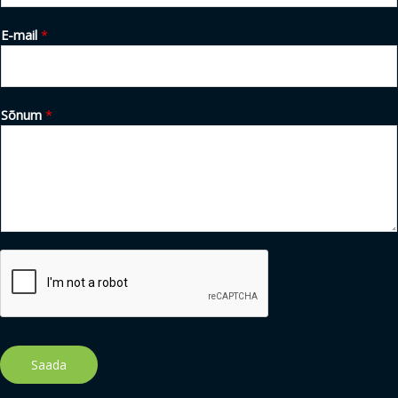
E-mail
*
Sõnum
*
Saada