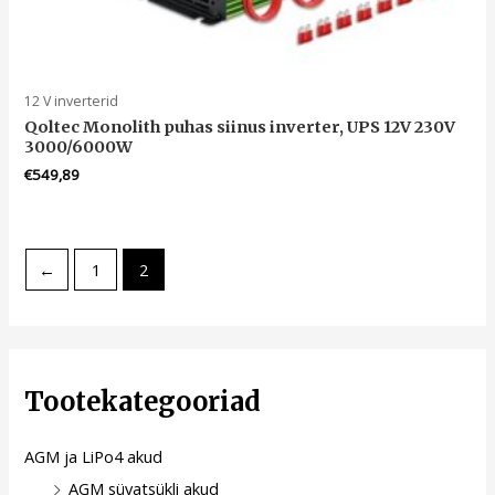
12 V inverterid
Qoltec Monolith puhas siinus inverter, UPS 12V 230V
3000/6000W
€
549,89
←
1
2
Tootekategooriad
AGM ja LiPo4 akud
AGM süvatsükli akud