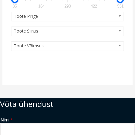
35
164
293
422
551
Toote Pinge
Toote Siinus
Toote Võimsus
Võta ühendust
Nimi
*