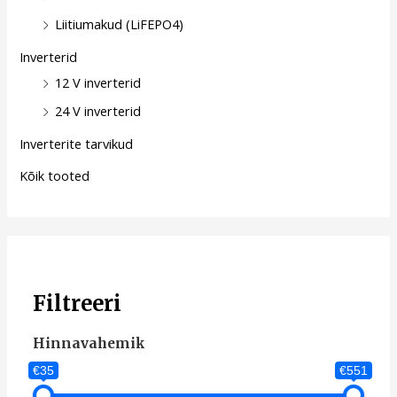
Liitiumakud (LiFEPO4)
Inverterid
12 V inverterid
24 V inverterid
Inverterite tarvikud
Kõik tooted
Filtreeri
Hinnavahemik
€35
€551