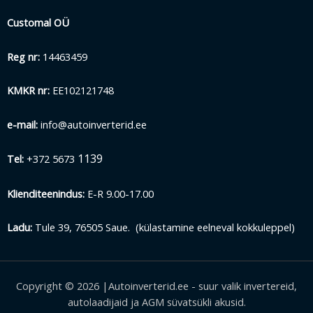
Customal OÜ
Reg nr:
14463459
KMKR nr:
EE102121748
e-mail:
info@autoinverterid.ee
1139
Tel:
+372 5673
Klienditeenindus:
E-R 9.00-17.00
Ladu:
Tule 39, 76505 Saue. (külastamine eelneval kokkuleppel)
Copyright © 2026 |Autoinverterid.ee - suur valik invertereid,
autolaadijaid ja AGM süvatsükli akusid.